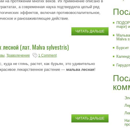
ми на протяжении многих веков. Их применение описано в
трактатах, а современная наука подтвердила целый ряд
Пос
огических эффектов, включая противовоспалительное,
ическое и ранозаживляющее действие.
ПОДОРО
major) 
ЧИТАТЬ ДАЛЬШЕ
Мальва 
Malva sy
лесной (лат. Malva sylvestris)
Бурсит 
авы
,
Траволечение
1 Comment
Календ
с, куда не глянь, растет, как бурьян, это удивительно
Гирудо
 красивое лекарственное растение —
мальва лесная
!
Пос
ком
Эл
Лер
Ле
ЧИТАТЬ ДАЛЬШЕ
На
про