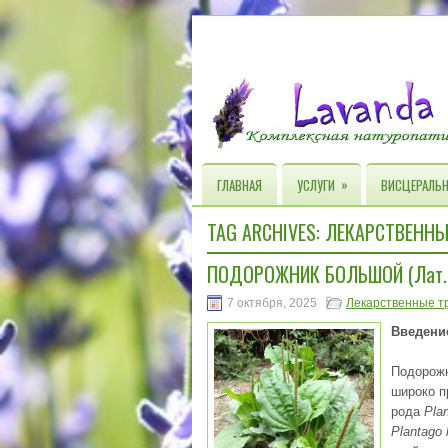
»
ГЛАВНАЯ
УСЛУГИ
ВИСЦЕРАЛЬН
TAG ARCHIVES:
ЛЕКАРСТВЕННЫ
ПОДОРОЖНИК БОЛЬШОЙ (Лат. P
7 октября, 2025
Лекарственные т
Введени
Подорожн
широко п
рода
Pla
Plantago 