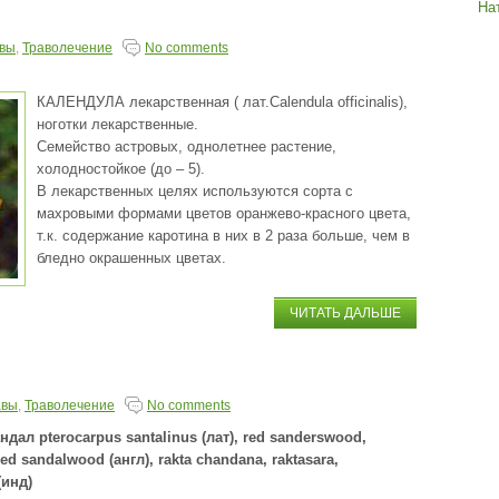
На
авы
,
Траволечение
No comments
КАЛЕНДУЛА лекарственная ( лат.Сalendula officinalis),
ноготки лекарственные.
Семейство астровых, однолетнее растение,
холодностойкое (до – 5).
В лекарственных целях используются сорта с
махровыми формами цветов оранжево-красного цвета,
т.к. содержание каротина в них в 2 раза больше, чем в
бледно окрашенных цветах.
ЧИТАТЬ ДАЛЬШЕ
авы
,
Траволечение
No comments
дал pterocarpus santalinus (лат), red sanderswood,
ed sandalwood (англ), rakta chandana, raktasara,
(инд)