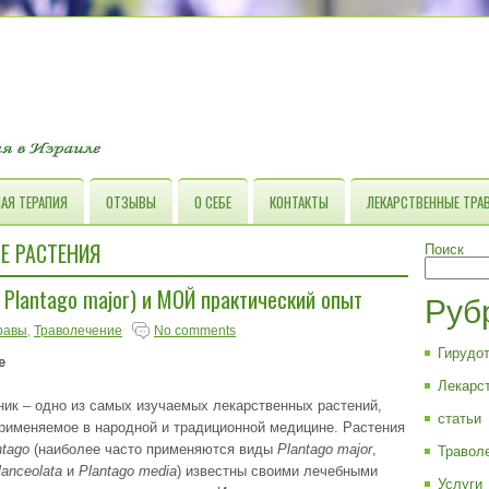
АЯ ТЕРАПИЯ
ОТЗЫВЫ
О СЕБЕ
КОНТАКТЫ
ЛЕКАРСТВЕННЫЕ ТРА
Е РАСТЕНИЯ
Поиск
lantago major) и МОЙ практический опыт
Руб
равы
,
Траволечение
No comments
Гирудо
е
Лекарс
ик – одно из самых изучаемых лекарственных растений,
статьи
рименяемое в народной и традиционной медицине. Растения
ntago
(наиболее часто применяются виды
Plantago major
,
Травол
lanceolata
и
Plantago media
) известны своими лечебными
Услуги