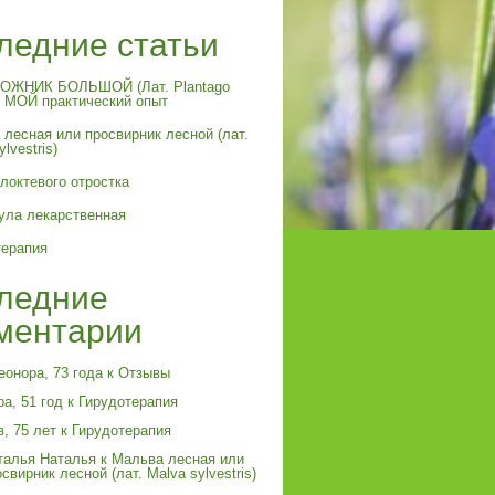
ледние статьи
ЖНИК БОЛЬШОЙ (Лат. Plantago
и МОЙ практический опыт
лесная или просвирник лесной (лат.
lvestris)
локтевого отростка
ула лекарственная
терапия
ледние
ментарии
еонора, 73 года
к
Отзывы
а, 51 год
к
Гирудотерапия
в, 75 лет
к
Гирудотерапия
талья Наталья
к
Мальва лесная или
свирник лесной (лат. Malva sylvestris)