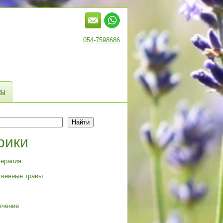
054-7598686
ВЫ
Найти
рики
терапия
твенные травы
ечение