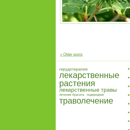
«
Older posts
гирудотерапия
лекарственные
растения
лекарственные травы
лечение бурсита
подородник
траволечение