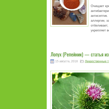
Очищает кр
антибактер
антисептик.
аллергии, з
отбеливает,
укрепляет в
Лопух (Репейник) — статья и
15 августа, 2018
Лекарственные 