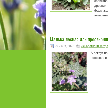
свойства
древних 
фармакол
антисепт
Мальва лесная или просвирник 
29 июня, 2023
Лекарственные тр
А вокруг на
полезное и