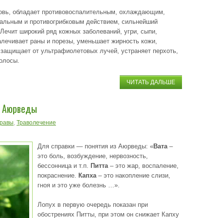
овь, обладает противовоспалительным, охлаждающим,
иальным и противогрибковым действием, сильнейший
 Лечит широкий ряд кожных заболеваний, угри, сыпи,
алечивает раны и порезы, уменьшает жирность кожи,
 защищает от ультрафиолетовых лучей, устраняет перхоть,
олосы.
ЧИТАТЬ ДАЛЬШЕ
з Аюрведы
травы
,
Траволечение
Для справки — понятия из Аюрведы: «
Вата
–
это боль, возбуждение, нервозность,
бессонница и т.п.
Питта
– это жар, воспаление,
покраснение.
Капха
– это накопление слизи,
гноя и это уже болезнь …».
Лопух в первую очередь показан при
обострениях Питты, при этом он снижает Капху