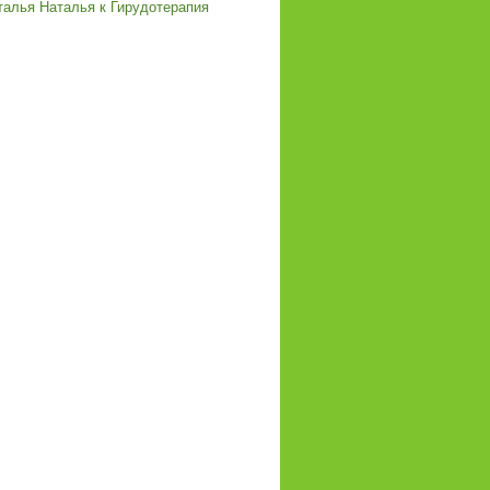
талья Наталья
к
Гирудотерапия