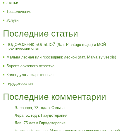
статьи
Траволечение
Услуги
Последние статьи
ПОДОРОЖНИК БОЛЬШОЙ (Лат. Plantago major) и МОЙ
практический опыт
Мальва лесная или просвирник лесной (лат. Malva sylvestris)
Бурсит локтевого отростка
Календула лекарственная
Гирудотерапия
Последние комментарии
Элеонора, 73 года
к
Отзывы
Лера, 51 год
к
Гирудотерапия
Лев, 75 лет
к
Гирудотерапия
Наталья Наталья
к
Мальва лесная или просвирник лесной