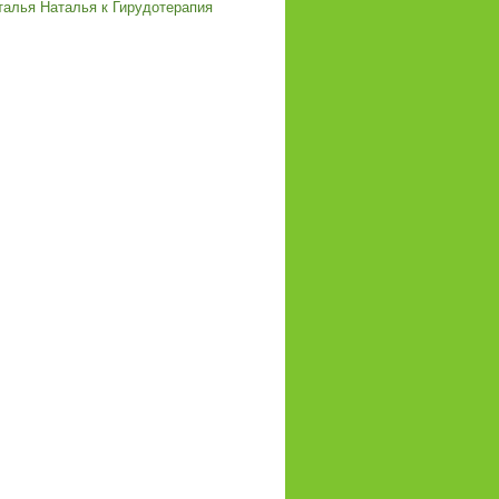
талья Наталья
к
Гирудотерапия