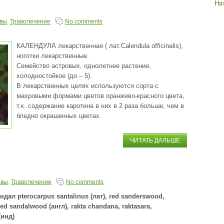
На
авы
,
Траволечение
No comments
КАЛЕНДУЛА лекарственная ( лат.Сalendula officinalis),
ноготки лекарственные.
Семейство астровых, однолетнее растение,
холодностойкое (до – 5).
В лекарственных целях используются сорта с
махровыми формами цветов оранжево-красного цвета,
т.к. содержание каротина в них в 2 раза больше, чем в
бледно окрашенных цветах.
ЧИТАТЬ ДАЛЬШЕ
авы
,
Траволечение
No comments
дал pterocarpus santalinus (лат), red sanderswood,
ed sandalwood (англ), rakta chandana, raktasara,
(инд)