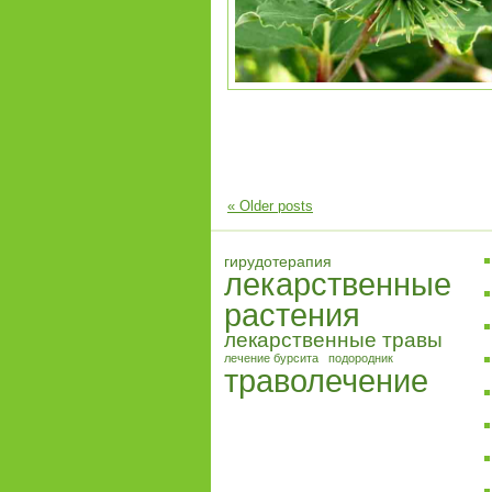
«
Older posts
гирудотерапия
лекарственные
растения
лекарственные травы
лечение бурсита
подородник
траволечение