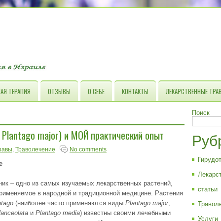
АЯ ТЕРАПИЯ
ОТЗЫВЫ
О СЕБЕ
КОНТАКТЫ
ЛЕКАРСТВЕННЫЕ ТРА
Поиск
lantago major) и МОЙ практический опыт
Руб
равы
,
Траволечение
No comments
Гирудо
е
Лекарс
ик – одно из самых изучаемых лекарственных растений,
статьи
рименяемое в народной и традиционной медицине. Растения
ntago
(наиболее часто применяются виды
Plantago major
,
Травол
lanceolata
и
Plantago media
) известны своими лечебными
Услуги