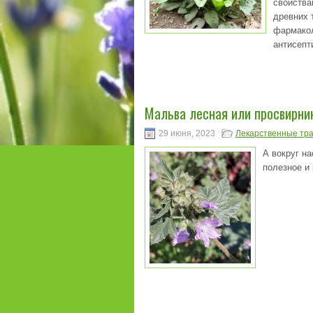
свойства
древних 
фармакол
антисепт
Мальва лесная или просвирник 
29 июня, 2023
Лекарственные тр
А вокруг на
полезное и