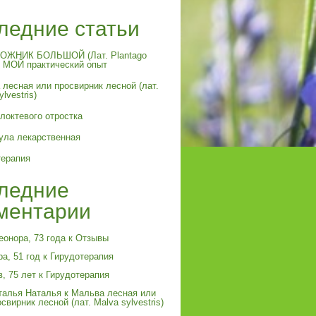
ледние статьи
ЖНИК БОЛЬШОЙ (Лат. Plantago
и МОЙ практический опыт
лесная или просвирник лесной (лат.
lvestris)
локтевого отростка
ула лекарственная
терапия
ледние
ментарии
еонора, 73 года
к
Отзывы
а, 51 год
к
Гирудотерапия
в, 75 лет
к
Гирудотерапия
талья Наталья
к
Мальва лесная или
свирник лесной (лат. Malva sylvestris)