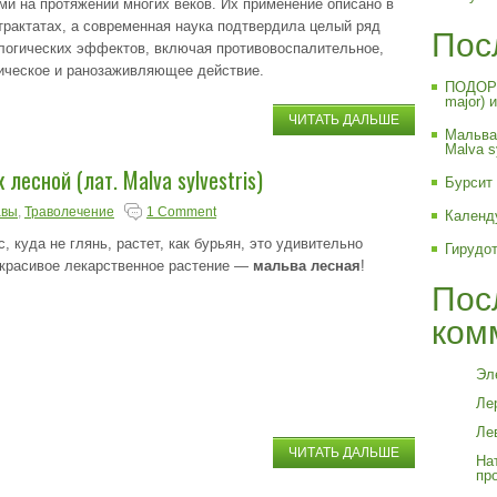
ми на протяжении многих веков. Их применение описано в
трактатах, а современная наука подтвердила целый ряд
Пос
огических эффектов, включая противовоспалительное,
ическое и ранозаживляющее действие.
ПОДОРО
major) 
ЧИТАТЬ ДАЛЬШЕ
Мальва 
Malva sy
лесной (лат. Malva sylvestris)
Бурсит 
авы
,
Траволечение
1 Comment
Календ
с, куда не глянь, растет, как бурьян, это удивительно
Гирудо
 красивое лекарственное растение —
мальва лесная
!
Пос
ком
Эл
Лер
Ле
ЧИТАТЬ ДАЛЬШЕ
На
про