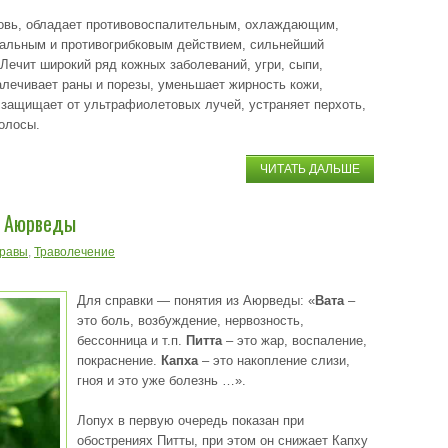
овь, обладает противовоспалительным, охлаждающим,
иальным и противогрибковым действием, сильнейший
 Лечит широкий ряд кожных заболеваний, угри, сыпи,
алечивает раны и порезы, уменьшает жирность кожи,
 защищает от ультрафиолетовых лучей, устраняет перхоть,
олосы.
ЧИТАТЬ ДАЛЬШЕ
з Аюрведы
травы
,
Траволечение
Для справки — понятия из Аюрведы: «
Вата
–
это боль, возбуждение, нервозность,
бессонница и т.п.
Питта
– это жар, воспаление,
покраснение.
Капха
– это накопление слизи,
гноя и это уже болезнь …».
Лопух в первую очередь показан при
обострениях Питты, при этом он снижает Капху