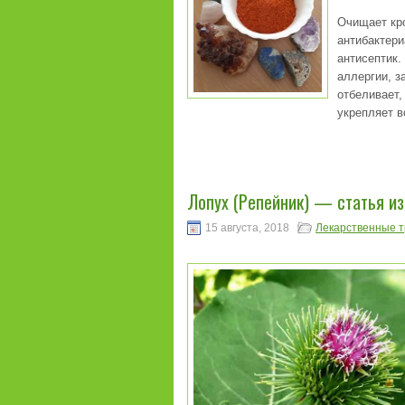
Очищает кр
антибактер
антисептик.
аллергии, з
отбеливает,
укрепляет в
Лопух (Репейник) — статья и
15 августа, 2018
Лекарственные 