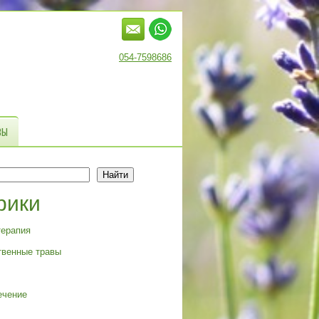
054-7598686
ВЫ
Найти
рики
терапия
твенные травы
ечение