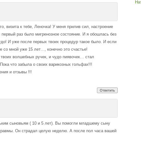
На
о, визита к тебе, Леночка! У меня прилив сил, настроение
я первый раз было мигренозное состояние. И я обошлась без
удо! И уже после первых твоих процедур такое было. И если
ые со мной уже 15 лет…, конечно это счастье!
 твоих волшебных ручек, и чудо пиявочек… стал
Пока что забыла о своих варикозных гольфах!!!
ия и отзывы !!!
Ответить
ким сыновьям ( 10 и 5 лет). Вы помогли младшему сыну
 травмы. Он страдал целую неделю. А после пол часа вашей