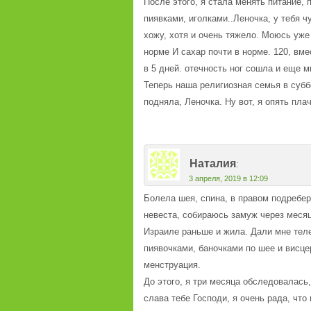
После этого, я стала менять питание,
пиявками, иголками..Леночка, у тебя ч
хожу, хотя и очень тяжело. Моюсь уж
норме И сахар почти в норме. 120, вм
в 5 дней. отечность ног сошла и еще 
Теперь наша религиозная семья в субб
подняла, Леночка. Ну вот, я опять плач
Наталия
:
3 апреля, 2019 в 12:09
Болела шея, спина, в правом подребер
невеста, собираюсь замуж через месяц.
Израиле раньше и жила. Дали мне теле
пиявочками, баночками по шее и висце
менструация.
До этого, я три месяца обследовалась
слава тебе Господи, я очень рада, что