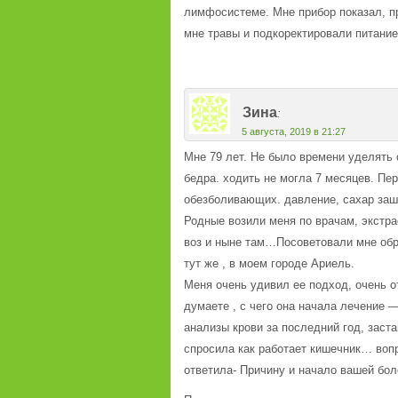
лимфосистеме. Мне прибор показал, п
мне травы и подкоректировали питание
Зина
:
5 августа, 2019 в 21:27
Мне 79 лет. Не было времени уделять 
бедра. ходить не могла 7 месяцев. Пе
обезболивающих. давление, сахар зашк
Родные возили меня по врачам, экстр
воз и ныне там…Посоветовали мне обра
тут же , в моем городе Ариель.
Меня очень удивил ее подход, очень о
думаете , с чего она начала лечение 
анализы крови за последний год, застав
спросила как работает кишечник… воп
ответила- Причину и начало вашей боле