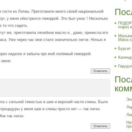
Пос
 гости из Литвы. Приготовили много своей национальной
руг, у меня обострился геморрой. Это был ужас ! Несколько
ПОДОРО
 то что сидеть.
major) 
 тут же, приготовила лечебное масло и , даже, принесла его
Мальва 
аса. Уже через час мне стало значительно легче. Ночью я
Malva sy
Бурсит 
 Через неделю я забыла про мой любимый геморрой.
Календ
и меня.
Гирудо
Ответить
Пос
ком
Эл
ла с сильной тяжестью в шее и верхней части спины. Было
Лер
процедуры у меня шеи и спины просто нет — так легко.
Ле
не так легко.
На
про
Ответить