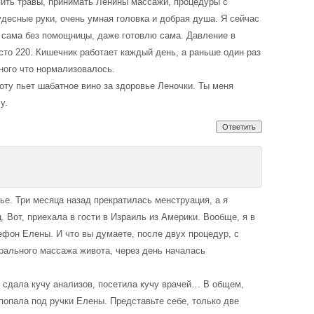
 пить травы, принимать Ленины массажи, процедуры с
удесные руки, очень умная головка и добрая душа. Я сейчас
е сама без помощницы, даже готовлю сама. Давление в
есто 220. Кишечник работает каждый день, а раньше один раз
много что нормализовалось.
оту пьет шабатное вино за здоровье Леночки. Ты меня
у.
Ответить
ье. Три месяца назад прекратилась менструация, а я
 Вот, приехала в гости в Израиль из Америки. Вообще, я в
фон Елены. И что вы думаете, после двух процедур, с
рального массажа живота, через день началась
, сдала кучу анализов, посетила кучу врачей… В общем,
 попала под ручки Елены. Представьте себе, только две