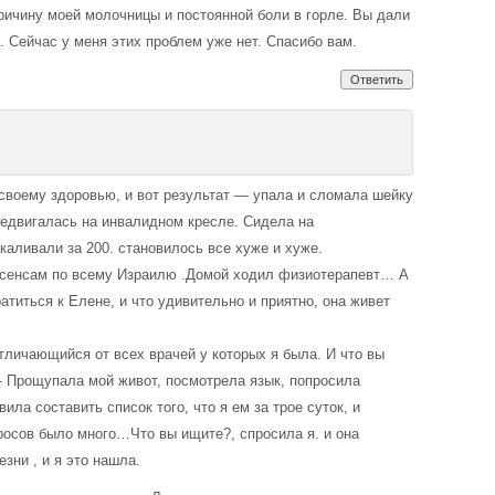
ричину моей молочницы и постоянной боли в горле. Вы дали
. Сейчас у меня этих проблем уже нет. Спасибо вам.
Ответить
своему здоровью, и вот результат — упала и сломала шейку
редвигалась на инвалидном кресле. Сидела на
аливали за 200. становилось все хуже и хуже.
асенсам по всему Израилю .Домой ходил физиотерапевт… А
титься к Елене, и что удивительно и приятно, она живет
тличающийся от всех врачей у которых я была. И что вы
— Прощупала мой живот, посмотрела язык, попросила
ила составить список того, что я ем за трое суток, и
росов было много…Что вы ищите?, спросила я. и она
зни , и я это нашла.