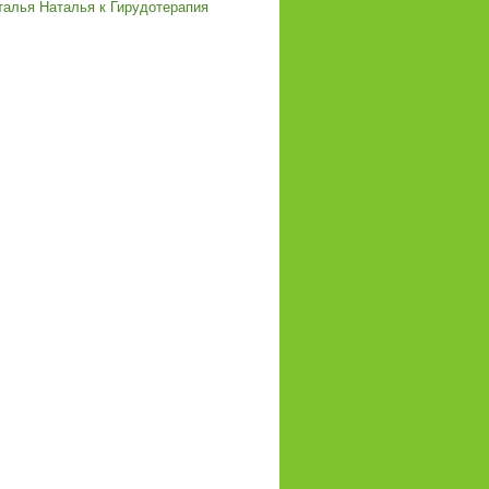
талья Наталья
к
Гирудотерапия