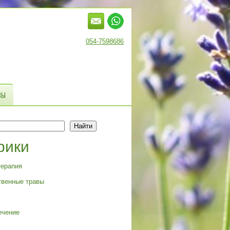
054-7598686
ВЫ
Найти
рики
терапия
твенные травы
ечение