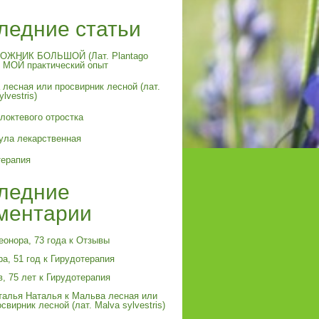
ледние статьи
ЖНИК БОЛЬШОЙ (Лат. Plantago
и МОЙ практический опыт
лесная или просвирник лесной (лат.
lvestris)
локтевого отростка
ула лекарственная
терапия
ледние
ментарии
еонора, 73 года
к
Отзывы
а, 51 год
к
Гирудотерапия
в, 75 лет
к
Гирудотерапия
талья Наталья
к
Мальва лесная или
свирник лесной (лат. Malva sylvestris)