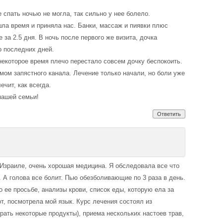
спать ночью не могла, так сильно у нее болело.
ла время и приняла нас. Банки, массаж и пиявки плюс
за 2.5 дня. В ночь после первого же визита, дочка
о последних дней.
некоторое время плечо перестало совсем дочку беспокоить.
мом запястного канала. Лечение только начали, но боли уже
ечит, как всегда.
нашей семьи!
Ответить
В Израиле, очень хорошая медицина. Я обследовала все что
 А голова все болит. Пью обезболивающие по 3 раза в день.
 ее просьбе, анализы крови, список еды, которую ела за
т, посмотрела мой язык. Курс лечения состоял из
рать некоторые продукты), приема нескольких настоев трав,